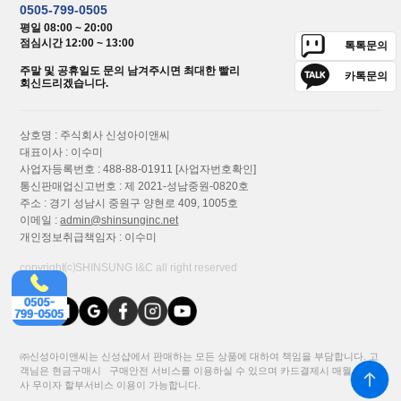
0505-799-0505
평일 08:00 ~ 20:00
점심시간 12:00 ~ 13:00
톡톡문의
주말 및 공휴일도 문의 남겨주시면 최대한 빨리
카톡문의
회신드리겠습니다.
상호명 : 주식회사 신성아이앤씨
대표이사 : 이수미
사업자등록번호 : 488-88-01911
[사업자번호확인]
통신판매업신고번호 : 제 2021-성남중원-0820호
주소 : 경기 성남시 중원구 양현로 409, 1005호
이메일 :
admin@shinsunginc.net
개인정보취급책임자 : 이수미
copyright⒞SHINSUNG I&C all right reserved
㈜신성아이앤씨는 신성샵에서 판매하는 모든 상품에 대하여 책임을 부담합니다. 고
객님은 현금구매시 구매안전 서비스를 이용하실 수 있으며 카드결제시 매월 카드
사 무이자 할부서비스 이용이 가능합니다.