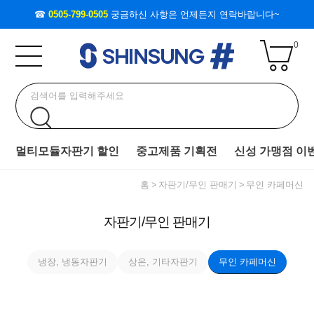
☎
0505-799-0505
궁금하신 사항은 언제든지 연락바랍니다~
0
멀티모듈자판기 할인
중고제품 기획전
신성 가맹점 이
홈
자판기/무인 판매기
무인 카페머신
자판기/무인 판매기
냉장, 냉동자판기
상온, 기타자판기
무인 카페머신