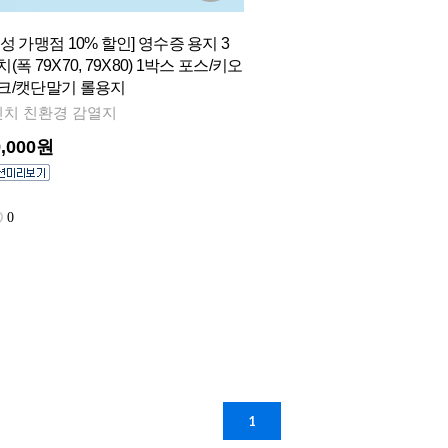
신성 가맹점 10% 할인] 영수증 용지 3
(폭 79X70, 79X80) 1박스 포스/키오
크/캣단말기 롤용지
인치 친환경 감열지
9,000원
0
1