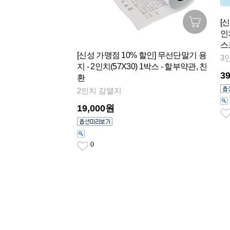
[
인치
스
[신성 가맹점 10% 할인] 무선단말기 용
3
지 - 2인치(57X30) 1박스 - 할부약관, 친
3
환
2인치 감열지
19,000원
0