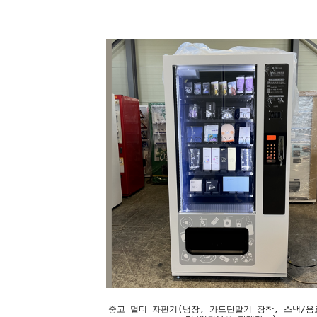
중고 멀티 자판기(냉장, 카드단말기 장착, 스낵/음