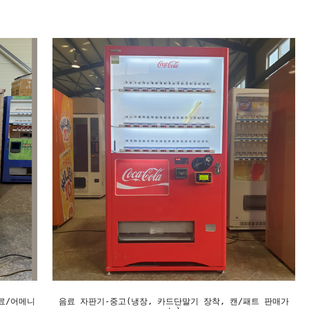
료/어메니
음료 자판기-중고(냉장, 카드단말기 장착, 캔/패트 판매가