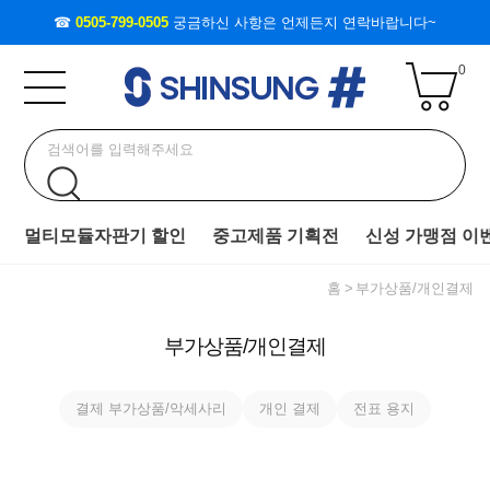
☎
0505-799-0505
궁금하신 사항은 언제든지 연락바랍니다~
0
멀티모듈자판기 할인
중고제품 기획전
신성 가맹점 이
홈
부가상품/개인결제
부가상품/개인결제
결제 부가상품/악세사리
개인 결제
전표 용지