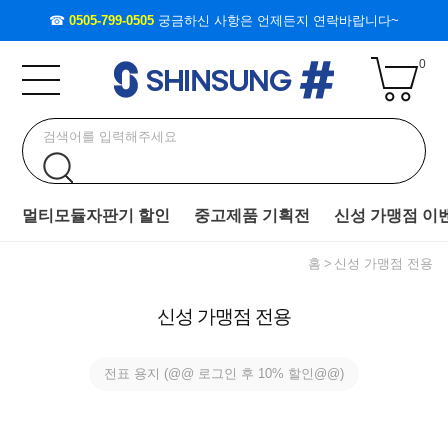
☎
0505-799-0505
궁금하신 사항은 언제든지 연락바랍니다~
0
멀티모듈자판기 할인
중고제품 기획전
신성 가맹점 이
홈
신성 가맹점 전용
신성 가맹점 전용
전표 용지 (@@ 로그인 후 10% 할인@@)