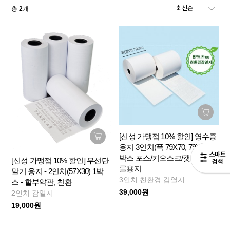
총
2
개
[신성 가맹점 10% 할인] 영수증
용지 3인치(폭 79X70, 79X80) 1
박스 포스/키오스크/캣단말기
[신성 가맹점 10% 할인] 무선단
롤용지
말기 용지 - 2인치(57X30) 1박
3인치 친환경 감열지
스 - 할부약관, 친환
39,000원
2인치 감열지
19,000원