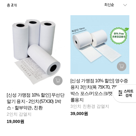
총
2
개
[신성 가맹점 10% 할인] 영수증
용지 3인치(폭 79X70, 79X80) 1
박스 포스/키오스크/캣단말기
[신성 가맹점 10% 할인] 무선단
롤용지
말기 용지 - 2인치(57X30) 1박
3인치 친환경 감열지
스 - 할부약관, 친환
39,000원
2인치 감열지
19,000원