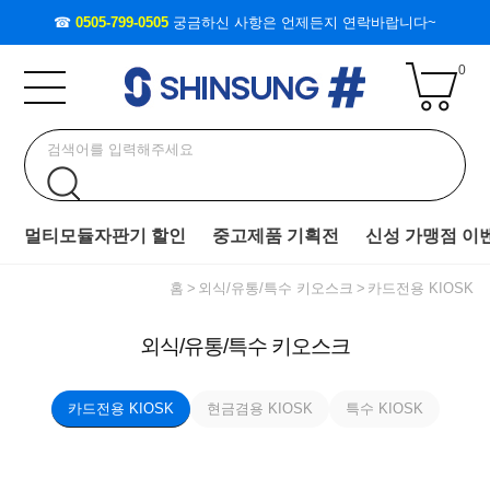
☎
0505-799-0505
궁금하신 사항은 언제든지 연락바랍니다~
0
멀티모듈자판기 할인
중고제품 기획전
신성 가맹점 이
홈
외식/유통/특수 키오스크
카드전용 KIOSK
외식/유통/특수 키오스크
카드전용 KIOSK
현금겸용 KIOSK
특수 KIOSK