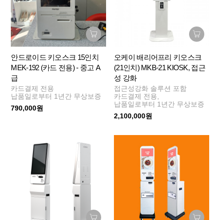
안드로이드 키오스크 15인치
오케이 배리어프리 키오스크
MEK-192 (카드 전용) - 중고 A
(21인치) MKB-21 KIOSK, 접근
급
성 강화
카드결제 전용
접근성강화 솔루션 포함
납품일로부터 1년간 무상보증
카드결제 전용,
납품일로부터 1년간 무상보증
790,000원
2,100,000원