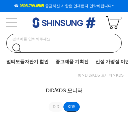
☎
0505-799-0505
궁금하신 사항은 언제든지 연락바랍니다~
0
멀티모듈자판기 할인
중고제품 기획전
신성 가맹점 이
홈
DID/KDS 모니터
KDS
DID/KDS 모니터
DID
KDS