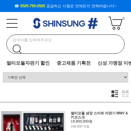
☎
0505-799-0505
궁금하신 사항은 언제든지 연락바랍니다~
0
멀티모듈자판기 할인
중고제품 기획전
신성 가맹점 이
멀티모듈 냉장 스마트 자판기 MMV &
키오스크
19,900,000원
199,000 적립