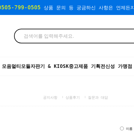
0505-799-0505
상품 문의 등 궁금하신 사항은 언제든지
 모음
멀티모듈자판기 & KIOSK
중고제품 기획전
신성 가맹점
공지사항
상품후기
질문과 대답
이