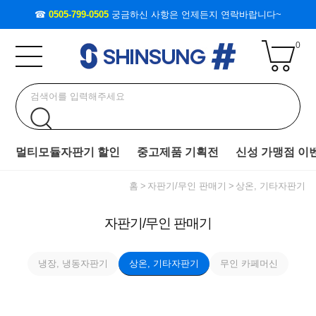
☎
0505-799-0505
궁금하신 사항은 언제든지 연락바랍니다~
0
멀티모듈자판기 할인
중고제품 기획전
신성 가맹점 이
홈
자판기/무인 판매기
상온, 기타자판기
자판기/무인 판매기
냉장, 냉동자판기
상온, 기타자판기
무인 카페머신