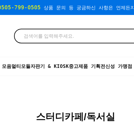
0505-799-0505
상품 문의 등 궁금하신 사항은 언제든지
 모음
멀티모듈자판기 & KIOSK
중고제품 기획전
신성 가맹점
스터디카페/독서실