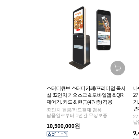
스터디큐브 스터디카페/프리미엄 독서
나
실 32인치 키오스크 & 모바일앱 & QR
2
제어기, 카드 & 현금(4권종) 겸용
기,
년
32인치 현금/카드결제 겸용
납품일로부터 1년간 무상보증
2
납
10,500,000원
9