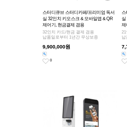
스터디큐브 스터디카페/프리미엄 독서
스
실 32인치 키오스크 & 모바일앱 & QR
실
제어기, 현금결제 겸용
제
32인치 카드/현금 결제 겸용
2
납품일로부터 1년간 무상보증
납
9,900,000원
7
0