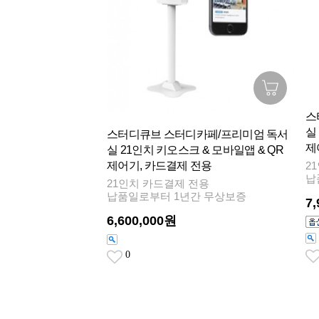
스
실
스터디큐브 스터디카페/프리미엄 독서
제
실 21인치 키오스크 & 모바일앱 & QR
제어기, 카드결제 전용
2
납
21인치 카드결제 전용
납품일로부터 1년간 무상보증
7
6,600,000원
0