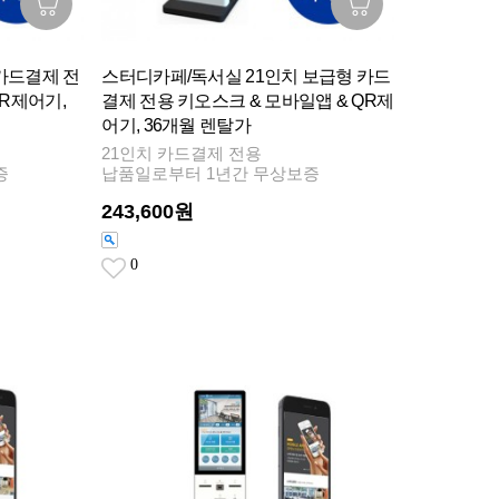
카드결제 전
스터디카페/독서실 21인치 보급형 카드
QR제어기,
결제 전용 키오스크 & 모바일앱 & QR제
어기, 36개월 렌탈가
21인치 카드결제 전용
증
납품일로부터 1년간 무상보증
243,600원
0