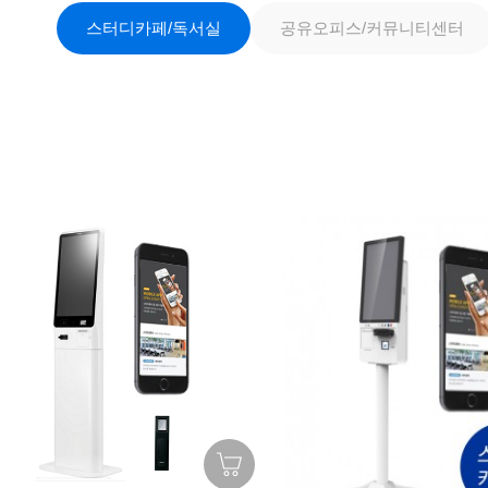
스터디카페/독서실
공유오피스/커뮤니티센터