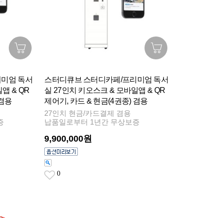
미엄 독서
스터디큐브 스터디카페/프리미엄 독서
앱 & QR
실 27인치 키오스크 & 모바일앱 & QR
 겸용
제어기, 카드 & 현금(4권종) 겸용
27인치 현금/카드결제 겸용
증
납품일로부터 1년간 무상보증
9,900,000원
0