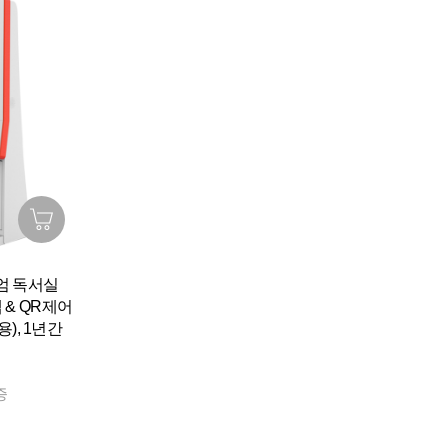
엄 독서실
 & QR제어
용), 1년간
증