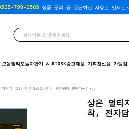
0505-799-0505
상품 문의 등 궁금하신 사항은 언제든지
 모음
멀티모듈자판기 & KIOSK
중고제품 기획전
신성 가맹점
티자판기 (21인치 키오스크 장착, 전자담배 판매가능) -..
상온 멀티자
착, 전자담