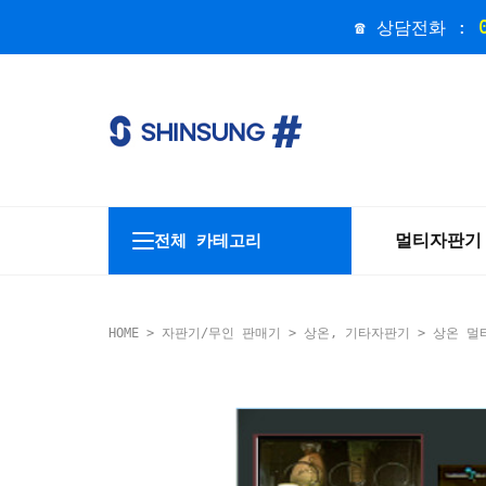
☎ 상담전화 :
멀티자판기
전체 카테고리
HOME
>
자판기/무인 판매기
>
상온, 기타자판기
> 상온 멀