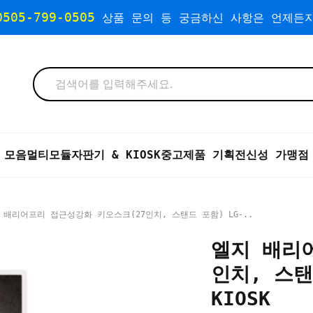
0505-799-0505
상품 문의 등 궁금하신 사항은 언제든지
 모음
멀티모듈자판기 & KIOSK
중고제품 기획전
신성 가맹점
 배리어프리 접근성강화 키오스크(27인치, 스탠드 포함) LG-..
엘지 배리
인치, 스탠드
KIOSK