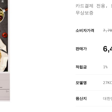
카드결제 전용, 
무상보증
소비자가격
7,7
6,
판매가
적립금
1%
모델명
27KC
원산지
대한