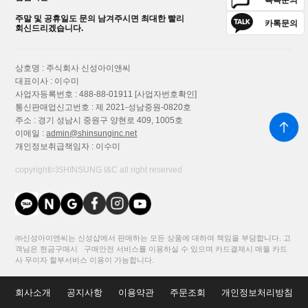
주말 및 공휴일도 문의 남겨주시면 최대한 빨리
카톡문의
회신드리겠습니다.
상호명 : 주식회사 신성아이앤씨
대표이사 : 이수미
사업자등록번호 : 488-88-01911
[사업자번호확인]
통신판매업신고번호 : 제 2021-성남중원-0820호
주소 : 경기 성남시 중원구 양현로 409, 1005호
이메일 :
admin@shinsunginc.net
개인정보취급책임자 : 이수미
copyright⒞SHINSUNG I&C all right reserved
㈜신성아이앤씨는 신성샵에서 판매하는 모든 상품에 대하여 책임을 부담합니다. 고
객님은 현금구매시 구매안전 서비스를 이용하실 수 있으며 카드결제시 매월 카드
사 무이자 할부서비스 이용이 가능합니다.
회사소개
공지사항
이용약관
주문조회
개인정보처리방침