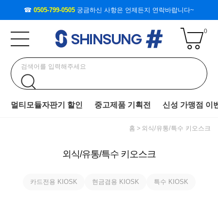
☎
0505-799-0505
궁금하신 사항은 언제든지 연락바랍니다~
0
멀티모듈자판기 할인
중고제품 기획전
신성 가맹점 이
홈
외식/유통/특수 키오스크
외식/유통/특수 키오스크
카드전용 KIOSK
현금겸용 KIOSK
특수 KIOSK