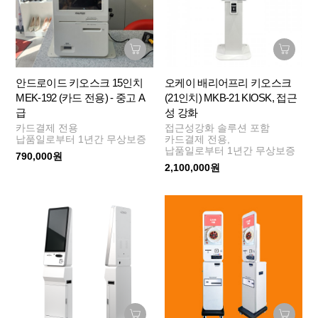
안드로이드 키오스크 15인치
오케이 배리어프리 키오스크
MEK-192 (카드 전용) - 중고 A
(21인치) MKB-21 KIOSK, 접근
급
성 강화
카드결제 전용
접근성강화 솔루션 포함
납품일로부터 1년간 무상보증
카드결제 전용,
납품일로부터 1년간 무상보증
790,000원
2,100,000원