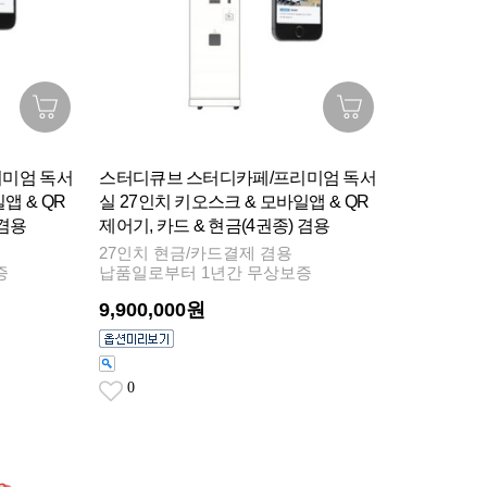
미엄 독서
스터디큐브 스터디카페/프리미엄 독서
앱 & QR
실 27인치 키오스크 & 모바일앱 & QR
 겸용
제어기, 카드 & 현금(4권종) 겸용
27인치 현금/카드결제 겸용
증
납품일로부터 1년간 무상보증
9,900,000원
0