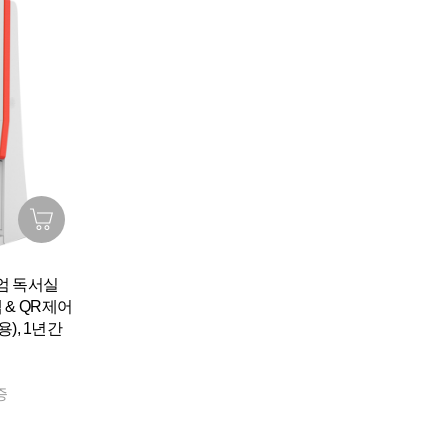
엄 독서실
 & QR제어
용), 1년간
증