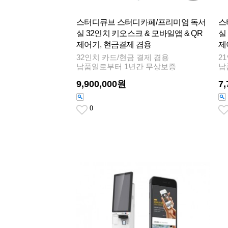
스터디큐브 스터디카페/프리미엄 독서
스
실 32인치 키오스크 & 모바일앱 & QR
실
제어기, 현금결제 겸용
제
32인치 카드/현금 결제 겸용
2
납품일로부터 1년간 무상보증
납
9,900,000원
7
0