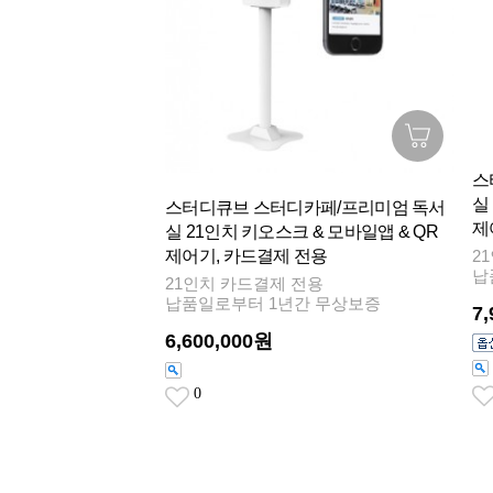
스
실
스터디큐브 스터디카페/프리미엄 독서
제
실 21인치 키오스크 & 모바일앱 & QR
제어기, 카드결제 전용
2
납
21인치 카드결제 전용
납품일로부터 1년간 무상보증
7
6,600,000원
0