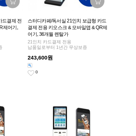
카드결제 전
스터디카페/독서실 21인치 보급형 카드
QR제어기,
결제 전용 키오스크 & 모바일앱 & QR제
어기, 36개월 렌탈가
21인치 카드결제 전용
증
납품일로부터 1년간 무상보증
243,600원
0