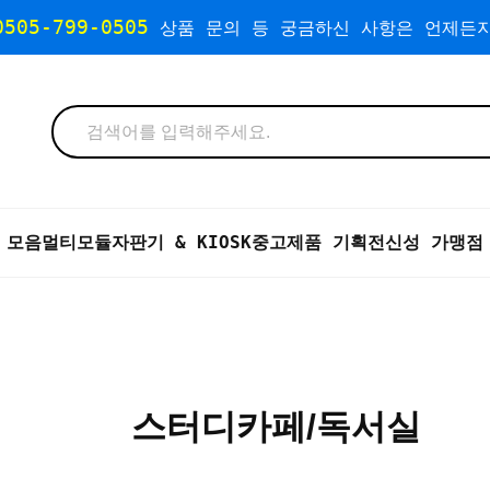
0505-799-0505
상품 문의 등 궁금하신 사항은 언제든지
 모음
멀티모듈자판기 & KIOSK
중고제품 기획전
신성 가맹점
스터디카페/독서실