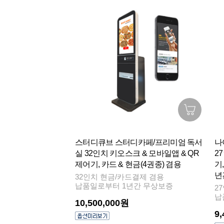
스터디큐브 스터디카페/프리미엄 독서
나
실 32인치 키오스크 & 모바일앱 & QR
2
제어기, 카드 & 현금(4권종) 겸용
기,
년
32인치 현금/카드결제 겸용
납품일로부터 1년간 무상보증
2
납
10,500,000원
9