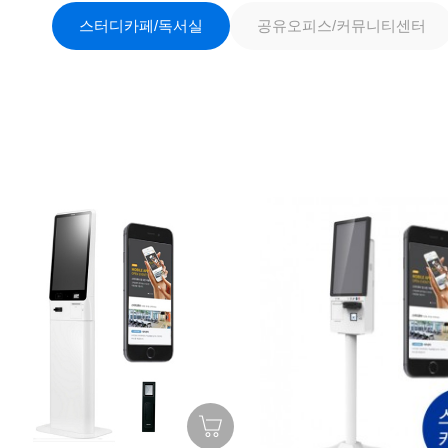
스터디카페/독서실
공유오피스/커뮤니티센터