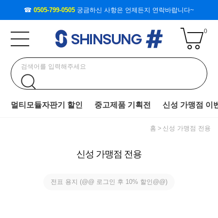
☎
0505-799-0505
궁금하신 사항은 언제든지 연락바랍니다~
0
멀티모듈자판기 할인
중고제품 기획전
신성 가맹점 이
홈
신성 가맹점 전용
신성 가맹점 전용
전표 용지 (@@ 로그인 후 10% 할인@@)