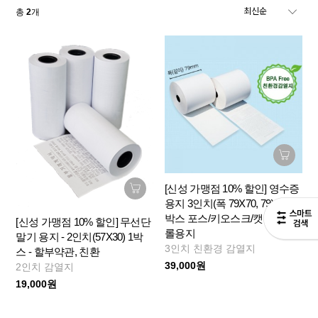
총
2
개
[신성 가맹점 10% 할인] 영수증
용지 3인치(폭 79X70, 79X80) 1
박스 포스/키오스크/캣단말기
[신성 가맹점 10% 할인] 무선단
롤용지
말기 용지 - 2인치(57X30) 1박
3인치 친환경 감열지
스 - 할부약관, 친환
39,000원
2인치 감열지
19,000원