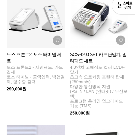
토스 프론트2, 토스 터미널 세
SCS-4200 SET 카드단말기, 멀
트
티패드 세트
토스 프론트2 - 서명패드, 카드
4.3인치 고해상도 컬러 LCD단
결제
말기
토스 터미널 - 금액입력, 백업결
초고속 오토커팅 프린터 탑재
제, 영수증 출력
(250mm/s)
다양한 통신방식 지원
290,000원
(PSTN / LAN (인터넷) / 무선모
뎀)
프로그램 온라인 업그레이드
기능 (TMS)
250,000원