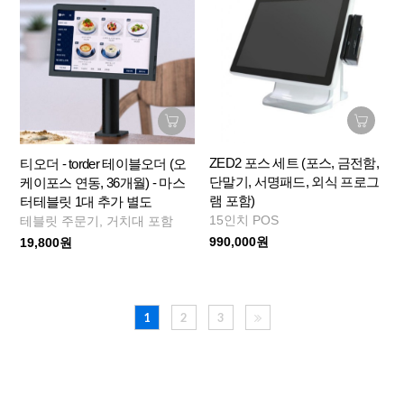
ZED2 포스 세트 (포스, 금전함,
티오더 - torder 테이블오더 (오
단말기, 서명패드, 외식 프로그
케이포스 연동, 36개월) - 마스
램 포함)
터테블릿 1대 추가 별도
15인치 POS
테블릿 주문기, 거치대 포함
990,000원
19,800원
1
2
3