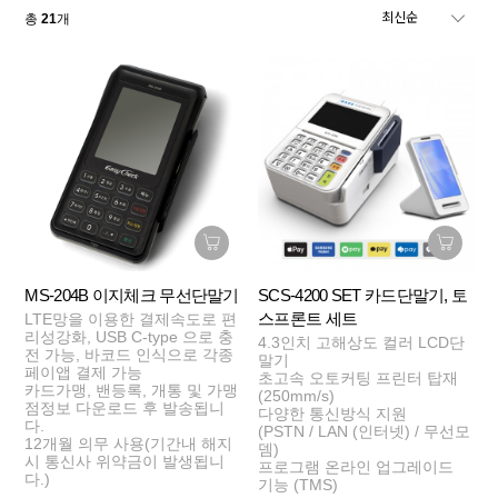
총
21
개
MS-204B 이지체크 무선단말기
SCS-4200 SET 카드단말기, 토
스프론트 세트
LTE망을 이용한 결제속도로 편
리성강화, USB C-type 으로 충
4.3인치 고해상도 컬러 LCD단
전 가능, 바코드 인식으로 각종
말기
페이앱 결제 가능
초고속 오토커팅 프린터 탑재
카드가맹, 밴등록, 개통 및 가맹
(250mm/s)
점정보 다운로드 후 발송됩니
다양한 통신방식 지원
다.
(PSTN / LAN (인터넷) / 무선모
12개월 의무 사용(기간내 해지
뎀)
시 통신사 위약금이 발생됩니
프로그램 온라인 업그레이드
다.)
기능 (TMS)