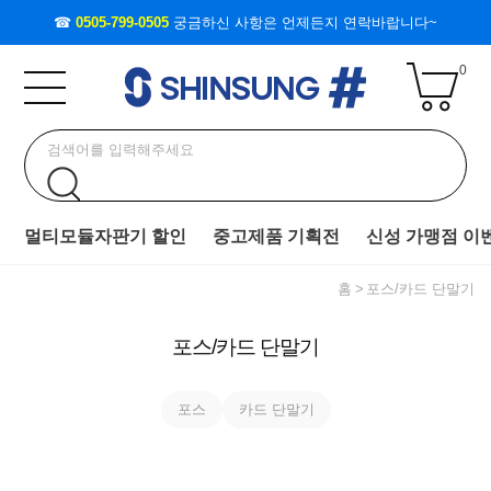
☎
0505-799-0505
궁금하신 사항은 언제든지 연락바랍니다~
0
멀티모듈자판기 할인
중고제품 기획전
신성 가맹점 이
홈
포스/카드 단말기
포스/카드 단말기
포스
카드 단말기