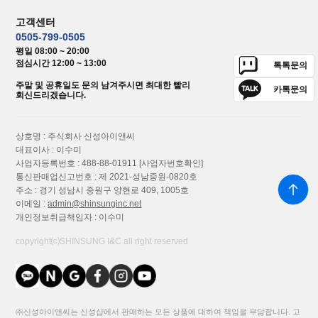
고객센터
0505-799-0505
평일 08:00 ~ 20:00
점심시간 12:00 ~ 13:00
톡톡문의
주말 및 공휴일도 문의 남겨주시면 최대한 빨리
카톡문의
회신드리겠습니다.
상호명 : 주식회사 신성아이앤씨
대표이사 : 이수미
사업자등록번호 : 488-88-01911
[사업자번호확인]
통신판매업신고번호 : 제 2021-성남중원-0820호
주소 : 경기 성남시 중원구 양현로 409, 1005호
이메일 :
admin@shinsunginc.net
개인정보취급책임자 : 이수미
copyright⒞SHINSUNG I&C all right reserved
㈜신성아이앤씨는 신성샵에서 판매하는 모든 상품에 대하여 책임을 부담합니다. 고