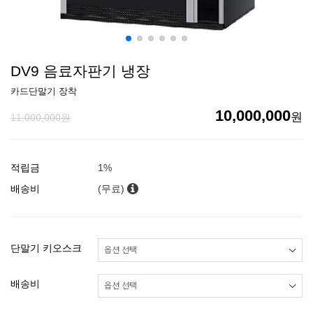
DV9 음료자판기 냉장
카드단말기 장착
10,000,000
원
11,000,000원
적립금
1%
배송비
(무료)
단말기 키오스크
배송비