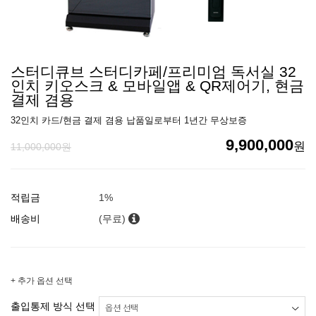
스터디큐브 스터디카페/프리미엄 독서실 32
인치 키오스크 & 모바일앱 & QR제어기, 현금
결제 겸용
32인치 카드/현금 결제 겸용 납품일로부터 1년간 무상보증
9,900,000
원
11,000,000원
적립금
1%
배송비
(무료)
+ 추가 옵션 선택
출입통제 방식 선택