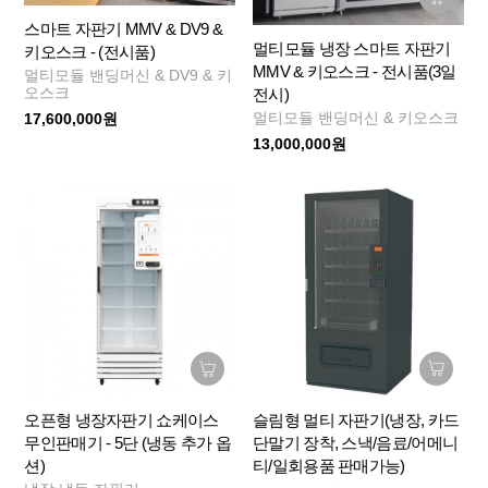
스마트 자판기 MMV & DV9 &
멀티모듈 냉장 스마트 자판기
키오스크 - (전시품)
MMV & 키오스크 - 전시품(3일
멀티모듈 밴딩머신 & DV9 & 키
오스크
전시)
멀티모듈 밴딩머신 & 키오스크
17,600,000원
13,000,000원
슬림형 멀티 자판기(냉장, 카드
오픈형 냉장자판기 쇼케이스
단말기 장착, 스낵/음료/어메니
무인판매기 - 5단 (냉동 추가 옵
티/일회용품 판매가능)
션)