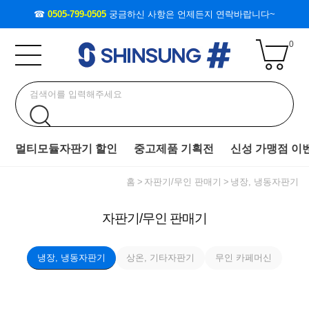
☎
0505-799-0505
궁금하신 사항은 언제든지 연락바랍니다~
0
멀티모듈자판기 할인
중고제품 기획전
신성 가맹점 이
홈
자판기/무인 판매기
냉장, 냉동자판기
자판기/무인 판매기
냉장, 냉동자판기
상온, 기타자판기
무인 카페머신