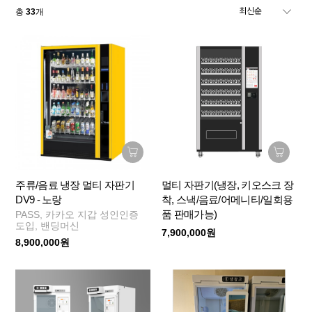
총
33
개
주류/음료 냉장 멀티 자판기
멀티 자판기(냉장, 키오스크 장
DV9 - 노랑
착, 스낵/음료/어메니티/일회용
품 판매가능)
PASS, 카카오 지갑 성인인증
도입, 밴딩머신
7,900,000원
8,900,000원