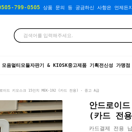
0505-799-0505
상품 문의 등 궁금하신 사항은 언제든지
 모음
멀티모듈자판기 & KIOSK
중고제품 기획전
신성 가맹점
이드 키오스크 15인치 MEK-192 (카드 전용) - 중고 A급
안드로이드 
(카드 전용
카드결제 전용 